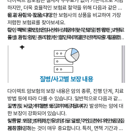
다이렉트 암보험은 설계사 수수료가 없어 기본적으로 저렴
하지만, 더욱 효율적인 보험료 절약을 위해 다음과 같은 팁
을 활용할 수 있습니다.
비교 사이트 활용:
다양한 보험사의 상품을 비교하여 가장
저렴한 보험료를 찾아보세요.
할인 혜택 확인:
다이렉트 암보험은 자신의 상황에 맞춰 보장 범위와 보험료
보험사에서 제공하는 건강검진 할인, 가족
동반 가입 할인 등 다양한 할인 혜택을 적극적으로 활용하
를 효율적으로 관리할 수 있도록 다양한 선택지를 제공합니
세요.
다. 위의 팁들을 참고하여 더욱 경제적인 암 보장을 마련하
납입 방식 조정:
세요.
일시납보다 분납으로 납입하면 초기 부담을
줄일 수 있습니다. (단, 총 납입 금액은 증가할 수 있으므로
주의해야 합니다.)
불필요한 특약 제거:
자신에게 필요 없는 특약은 제거하여
질병/사고별 보장 내용
보험료를 낮추세요.
장기 가입:
장기 가입 시 보험료 할인 혜택을 받을 수 있는
다이렉트 암보험의 보장 내용은 암의 종류, 진행 단계, 치료
경우가 있습니다.
방법 등에 따라 다를 수 있습니다. 일반적으로 다음과 같은
질병 및 사고에 대한 보장이 제공됩니다.
고액암:
뇌암, 백혈병 등 고액의 치료비가 발생하는 암에 대
한 보장이 강화되어 있습니다.
일반암:
상품별 보장 범위와 한도가 다르므로, 가입 전에 약관을 꼼
위암, 대장암, 유방암 등 일반적인 암에 대한 보장을
제공합니다.
꼼히 확인하는 것이 매우 중요합니다. 특히, 면책 기간과 감