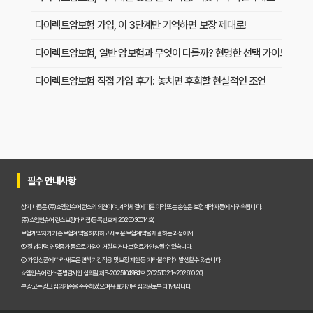
다이렉트암보험 가입, 이 3단계만 기억하면 보장 제대로!
다이렉트암보험, 일반 암보험과 무엇이 다를까? 현명한 선택 가이드
다이렉트암보험 직접 가입 후기: 놓치면 후회할 현실적인 조언
필수 안내사항
상기 내용은 (주)쇼엠인슈어런스의 의견이며, 계약체결에 따른 이익 또는 손실은 보험계약자 등에게 귀속됩니다.
(주)쇼엠인슈어런스 보험대리점(등록번호 제2025030014호)
보험계약자가 기존 보험계약을 해지하고 새로운 보험계약을 체결하는 과정에서
① 질병이력, 연령증가 등으로 가입이 거절되거나 보험료가 인상될 수 있습니다.
② 가입 상품에 따라 새로운 면책기간 적용 및 보장 제한 등 기타 불이익이 발생할 수 있습니다.
쇼엠인슈어런스 준법감시인 심의필 제S-2025104984호 (2025.10.21~2026.10.20)
본 광고는 광고심의기준을 준수하였으며, 유효기간은 심의일로부터 1년입니다.